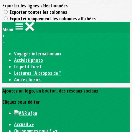
Exporter les lignes sélectionnées
Exporter toutes les colonnes
Exporter uniquement les colonnes affichées
Menu
<
>
Voyages internationaux
Activité photo
Le petit furet
Lectures "A propos de "
Autres loisirs
Ajoutez un logo, un bouton, des réseaux sociaux
Cliquez pour éditer
Accueil
▴
▾
Qui sommes nous ?
▴
▾