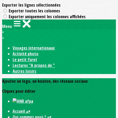
Exporter les lignes sélectionnées
Exporter toutes les colonnes
Exporter uniquement les colonnes affichées
Menu
<
>
Voyages internationaux
Activité photo
Le petit furet
Lectures "A propos de "
Autres loisirs
Ajoutez un logo, un bouton, des réseaux sociaux
Cliquez pour éditer
Accueil
▴
▾
Qui sommes nous ?
▴
▾