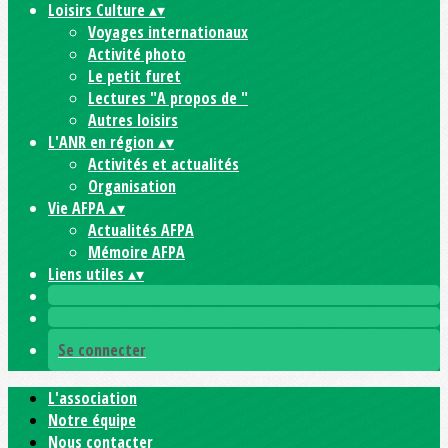
Loisirs Culture
▴
▾
Voyages internationaux
Activité photo
Le petit furet
Lectures "A propos de "
Autres loisirs
L'ANR en région
▴
▾
Activités et actualités
Organisation
Vie AFPA
▴
▾
Actualités AFPA
Mémoire AFPA
Liens utiles
▴
▾
Se connecter
L'association
Notre équipe
Nous contacter