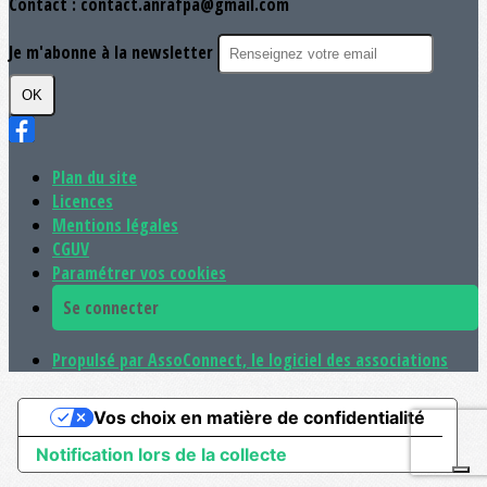
Contact : contact.anrafpa@gmail.com
Je m'abonne à la newsletter
OK
Plan du site
Licences
Mentions légales
CGUV
Paramétrer vos cookies
Se connecter
Propulsé par AssoConnect, le logiciel des associations
Vos choix en matière de confidentialité
Notification lors de la collecte