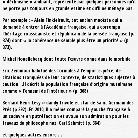
« déclinisme » ambiant, représenté par quelques personnes qu’il
ne porte pas toujours en grande estime et qu’il ne ménage pas.
Par exemple : - Alain Finkielrault, cet ancien maoïste qui a
demandé à entrer à l’Académie française, qui a corrompu
l’héritage rousseauiste et républicain de la pensée française (p.
374) dont « la cohérence ne semble plus être un priorité » (p.
373).
Michel Houellebecq dont toute l’œuvre donne dans le morbide
Eric Zemmour habitué des formules à l’emporte-pièce, de
citations tronquées de leur contexte, de statistiques sujettes à
caution . .Il décrit la population française d’origine musulmane
comme « l’ennemi de l’intérieur » (p. 368)
Bernard Henri Levy « dandy frivole et star de Saint Germain des
Prés (p 292). En 2010, il a même comparé la gauche française à
un cadavre en putréfaction et avoue son admiration pour les
travaux du philosophe nazi Carl Schmitt (p. 364)
et quelques autres encore …