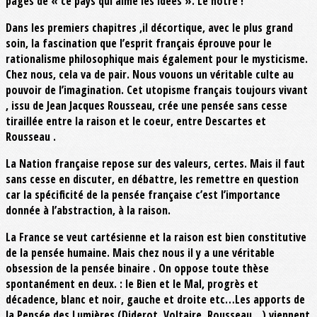
pages de « ce pays qui aime les idées ». Le nôtre !
Dans les premiers chapitres ,il décortique, avec le plus grand
soin, la fascination que l’esprit français éprouve pour le
rationalisme philosophique mais également pour le mysticisme.
Chez nous, cela va de pair. Nous vouons un véritable culte au
pouvoir de l’imagination. Cet utopisme français toujours vivant
, issu de Jean Jacques Rousseau, crée une pensée sans cesse
tiraillée entre la raison et le coeur, entre Descartes et
Rousseau .
La Nation française repose sur des valeurs, certes. Mais il faut
sans cesse en discuter, en débattre, les remettre en question
car la spécificité de la pensée française c’est l’importance
donnée à l’abstraction, à la raison.
La France se veut cartésienne et la raison est bien constitutive
de la pensée humaine. Mais chez nous il y a une véritable
obsession de la pensée binaire . On oppose toute thèse
spontanément en deux. : le Bien et le Mal, progrès et
décadence, blanc et noir, gauche et droite etc…Les apports de
la Pensée des Lumières (Diderot, Voltaire, Rousseau…) viennent