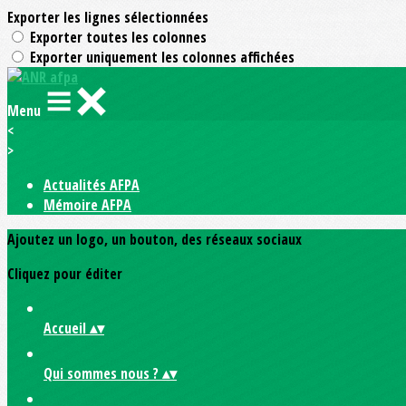
Exporter les lignes sélectionnées
Exporter toutes les colonnes
Exporter uniquement les colonnes affichées
Menu
<
>
Actualités AFPA
Mémoire AFPA
Ajoutez un logo, un bouton, des réseaux sociaux
Cliquez pour éditer
Accueil
▴
▾
Qui sommes nous ?
▴
▾