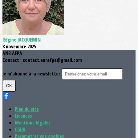
Régine JACQUEMIN
8 novembre 2025
ANR AFPA
Contact : contact.anrafpa@gmail.com
Je m'abonne à la newsletter
OK
Plan du site
Licences
Mentions légales
CGUV
Paramétrer vos cookies