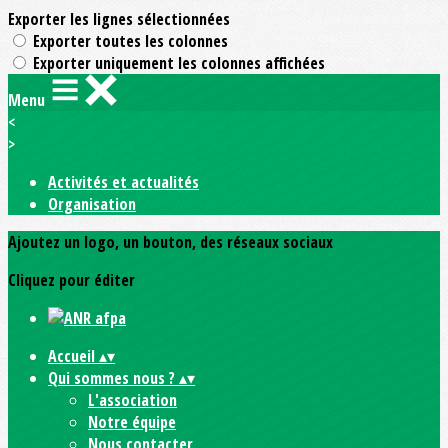
Exporter les lignes sélectionnées
Exporter toutes les colonnes
Exporter uniquement les colonnes affichées
Menu
<
>
Activités et actualités
Organisation
Ajoutez un logo, un bouton, des réseaux sociaux
Cliquez pour éditer
Accueil
▴
▾
Qui sommes nous ?
▴
▾
L'association
Notre équipe
Nous contacter