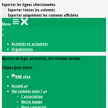
Exporter les lignes sélectionnées
Exporter toutes les colonnes
Exporter uniquement les colonnes affichées
Menu
<
>
Activités et actualités
Organisation
Ajoutez un logo, un bouton, des réseaux sociaux
Cliquez pour éditer
Accueil
▴
▾
Qui sommes nous ?
▴
▾
L'association
Notre équipe
Nous contacter