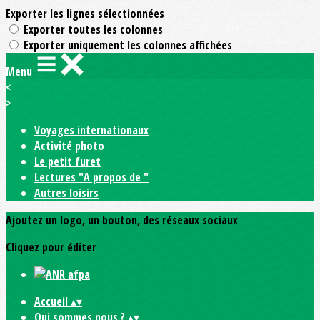
Exporter les lignes sélectionnées
Exporter toutes les colonnes
Exporter uniquement les colonnes affichées
Menu
<
>
Voyages internationaux
Activité photo
Le petit furet
Lectures "A propos de "
Autres loisirs
Ajoutez un logo, un bouton, des réseaux sociaux
Cliquez pour éditer
Accueil
▴
▾
Qui sommes nous ?
▴
▾