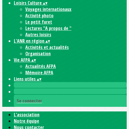
Loisirs Culture
▴
▾
Voyages internationaux
Activité photo
Le petit furet
Lectures "A propos de "
Autres loisirs
L'ANR en région
▴
▾
Activités et actualités
Organisation
Vie AFPA
▴
▾
Actualités AFPA
Mémoire AFPA
Liens utiles
▴
▾
Se connecter
L'association
Notre équipe
Nous contacter