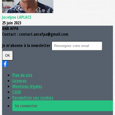
Jocelyne LAPLACE
25 juin 2023
ANR AFPA
Contact : contact.anrafpa@gmail.com
Je m'abonne à la newsletter
OK
Plan du site
Licences
Mentions légales
CGUV
Paramétrer vos cookies
Se connecter