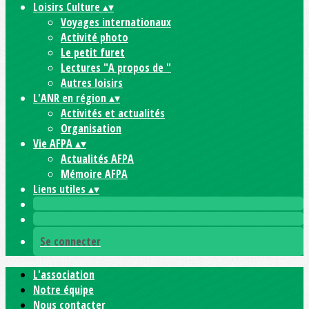
Loisirs Culture
▴
▾
Voyages internationaux
Activité photo
Le petit furet
Lectures "A propos de "
Autres loisirs
L'ANR en région
▴
▾
Activités et actualités
Organisation
Vie AFPA
▴
▾
Actualités AFPA
Mémoire AFPA
Liens utiles
▴
▾
Se connecter
L'association
Notre équipe
Nous contacter