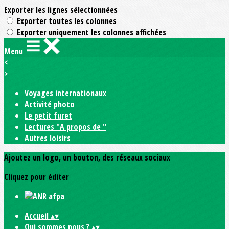
Exporter les lignes sélectionnées
Exporter toutes les colonnes
Exporter uniquement les colonnes affichées
Menu
<
>
Voyages internationaux
Activité photo
Le petit furet
Lectures "A propos de "
Autres loisirs
Ajoutez un logo, un bouton, des réseaux sociaux
Cliquez pour éditer
Accueil
▴
▾
Qui sommes nous ?
▴
▾