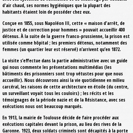
d'air chaud, ses normes hygiéniques que la plupart des
habitants étaient loin de posséder chez eux.
Conçue en 1855, sous Napoléon III, cette « maison d'arrêt, de
justice et de correction pour hommes » pouvait accueillir 400
détenus. À la suite de la guerre franco-prussienne, la prison est
utilisée comme hôpital ; les premiers détenus, notamment des
femmes (un quartier leur est réservé) n’arrivent qu’en 1872.
La visite s’effectue dans la partie administrative avec un guide
qui nous commente les présentations multimédias (les
bâtiments des prisonniers sont trop vétustes pour que nous
accueillir). Nous découvrons ainsi la vie quotidienne en milieu
carcéral, les raisons de cette architecture en étoile (du centre,
un surveillant voyait tous les couloirs) ; les récits et les
témoignages de la période nazie et de la Résistance, avec ses
exécutions nous ont beaucoup marqués.
En 1913, la mairie de Toulouse décide de faire procéder aux
exécutions capitales devant la prison, au lieu des rives de la
Garonne. 1923, deux soldats criminels sont décapités à la porte