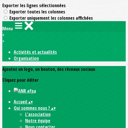
Exporter les lignes sélectionnées
Exporter toutes les colonnes
Exporter uniquement les colonnes affichées
Menu
<
>
Activités et actualités
Organisation
Ajoutez un logo, un bouton, des réseaux sociaux
Cliquez pour éditer
Accueil
▴
▾
Qui sommes nous ?
▴
▾
L'association
Notre équipe
Nous contacter