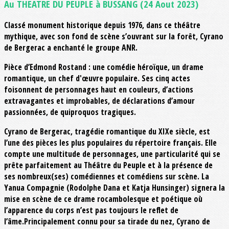
Au THEATRE DU PEUPLE à BUSSANG (24 Aout 2023)
Classé monument historique depuis 1976, dans ce théâtre
mythique, avec son fond de scène s’ouvrant sur la forêt, Cyrano
de Bergerac a enchanté le groupe ANR.
Pièce d’Edmond Rostand : une comédie héroïque, un drame
romantique, un chef d'œuvre populaire. Ses cinq actes
foisonnent de personnages haut en couleurs, d’actions
extravagantes et improbables, de déclarations d’amour
passionnées, de quiproquos tragiques.
Cyrano de Bergerac, tragédie romantique du XIXe siècle, est
l’une des pièces les plus populaires du répertoire français. Elle
compte une multitude de personnages, une particularité qui se
prête parfaitement au Théâtre du Peuple et à la présence de
ses nombreux(ses) comédiennes et comédiens sur scène. La
Yanua Compagnie (Rodolphe Dana et Katja Hunsinger) signera la
mise en scène de ce drame rocambolesque et poétique où
l’apparence du corps n’est pas toujours le reflet de
l’âme.Principalement connu pour sa tirade du nez, Cyrano de