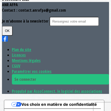
ANR AFPA
Contact : contact.anrafpa@gmail.com
Je m'abonne à la newsletter
OK
Plan du site
Licences
Mentions légales
CGUV
Paramétrer vos cookies
Se connecter
Propulsé par AssoConnect, le logiciel des associations
Vos choix en matière de confidentialité