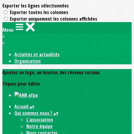
Exporter les lignes sélectionnées
Exporter toutes les colonnes
Exporter uniquement les colonnes affichées
Menu
<
>
Activités et actualités
Organisation
Ajoutez un logo, un bouton, des réseaux sociaux
Cliquez pour éditer
Accueil
▴
▾
Qui sommes nous ?
▴
▾
L'association
Notre équipe
Nous contacter