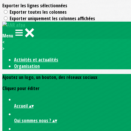
Exporter les lignes sélectionnées
Exporter toutes les colonnes
Exporter uniquement les colonnes affichées
Menu
<
>
Activités et actualités
Organisation
Ajoutez un logo, un bouton, des réseaux sociaux
Cliquez pour éditer
Accueil
▴
▾
Qui sommes nous ?
▴
▾