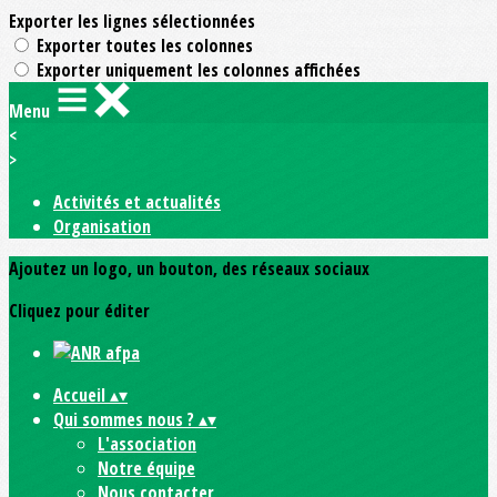
Exporter les lignes sélectionnées
Exporter toutes les colonnes
Exporter uniquement les colonnes affichées
Menu
<
>
Activités et actualités
Organisation
Ajoutez un logo, un bouton, des réseaux sociaux
Cliquez pour éditer
Accueil
▴
▾
Qui sommes nous ?
▴
▾
L'association
Notre équipe
Nous contacter