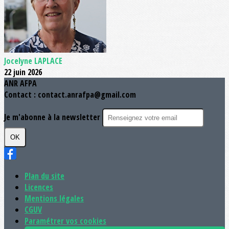
Jocelyne LAPLACE
22 juin 2026
ANR AFPA
Contact : contact.anrafpa@gmail.com
Je m'abonne à la newsletter
OK
Plan du site
Licences
Mentions légales
CGUV
Paramétrer vos cookies