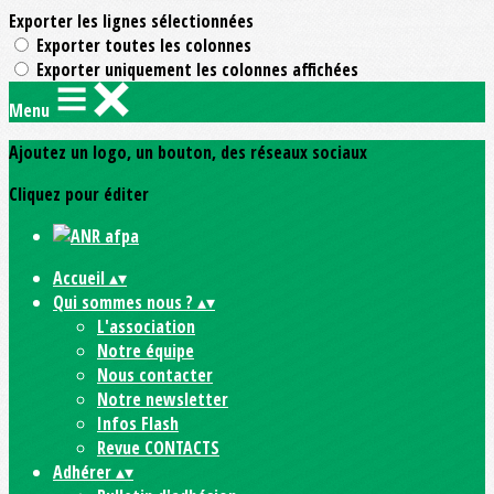
Exporter les lignes sélectionnées
Exporter toutes les colonnes
Exporter uniquement les colonnes affichées
Menu
Ajoutez un logo, un bouton, des réseaux sociaux
Cliquez pour éditer
Accueil
▴
▾
Qui sommes nous ?
▴
▾
L'association
Notre équipe
Nous contacter
Notre newsletter
Infos Flash
Revue CONTACTS
Adhérer
▴
▾