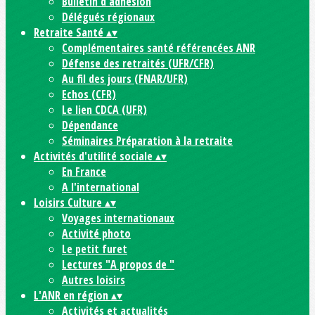
Bulletin d'adhésion
Délégués régionaux
Retraite Santé
▴
▾
Complémentaires santé référencées ANR
Défense des retraités (UFR/CFR)
Au fil des jours (FNAR/UFR)
Echos (CFR)
Le lien CDCA (UFR)
Dépendance
Séminaires Préparation à la retraite
Activités d'utilité sociale
▴
▾
En France
A l'international
Loisirs Culture
▴
▾
Voyages internationaux
Activité photo
Le petit furet
Lectures "A propos de "
Autres loisirs
L'ANR en région
▴
▾
Activités et actualités