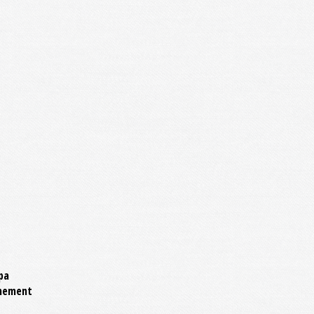
fpa
inement