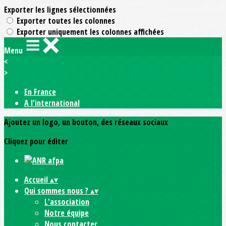
Exporter les lignes sélectionnées
Exporter toutes les colonnes
Exporter uniquement les colonnes affichées
Menu
<
>
En France
A l'international
Ajoutez un logo, un bouton, des réseaux sociaux
Cliquez pour éditer
Accueil
▴
▾
Qui sommes nous ?
▴
▾
L'association
Notre équipe
Nous contacter