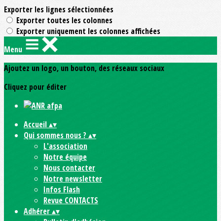
Exporter les lignes sélectionnées
Exporter toutes les colonnes
Exporter uniquement les colonnes affichées
Menu
Ajoutez un logo, un bouton, des réseaux sociaux
Cliquez pour éditer
Accueil
▴
▾
Qui sommes nous ?
▴
▾
L'association
Notre équipe
Nous contacter
Notre newsletter
Infos Flash
Revue CONTACTS
Adhérer
▴
▾