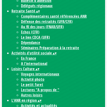
Bulletin d'adhésion
Délégués régionaux
Retraite Santé
▴
▾
Complémentaires santé référencées ANR
Défense des retraités (UFR/CFR)
Au fil des jours (FNAR/UFR)
Echos (CFR)
Le lien CDCA (UFR)
Dépendance
Séminaires Préparation à la retraite
Activités d'utilité sociale
▴
▾
En France
A l'international
Loisirs Culture
▴
▾
Voyages internationaux
Activité photo
Le petit furet
Lectures "A propos de "
Autres loisirs
L'ANR en région
▴
▾
Activités et actualités