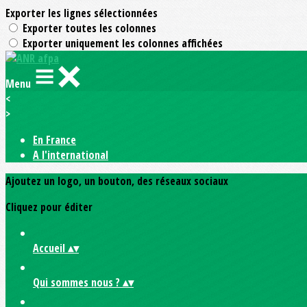
Exporter les lignes sélectionnées
Exporter toutes les colonnes
Exporter uniquement les colonnes affichées
Menu
<
>
En France
A l'international
Ajoutez un logo, un bouton, des réseaux sociaux
Cliquez pour éditer
Accueil
▴
▾
Qui sommes nous ?
▴
▾