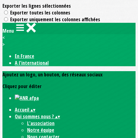
Exporter les lignes sélectionnées
Exporter toutes les colonnes
Exporter uniquement les colonnes affichées
Menu
<
>
En France
A l'international
Ajoutez un logo, un bouton, des réseaux sociaux
Cliquez pour éditer
Accueil
▴
▾
Qui sommes nous ?
▴
▾
L'association
Notre équipe
Nous contacter